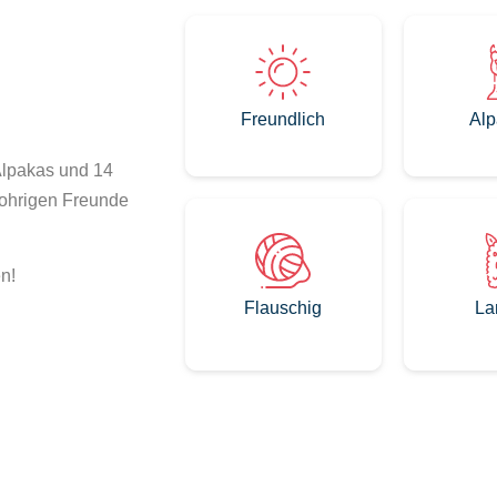
Freundlich
Alp
Alpakas und 14
gohrigen Freunde
n!
Flauschig
La