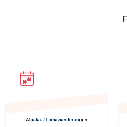
F
Freuen Sie sich auf ein
Erlebnis
Alpaka- / Lamawanderungen