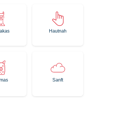
akas
Hautnah
mas
Sanft