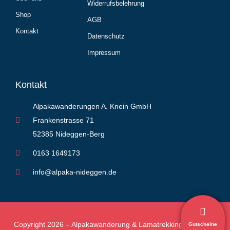
Widerrufsbelehrung
Shop
AGB
Kontakt
Datenschutz
Impressum
Kontakt
Alpakawanderungen A. Knein GmbH
Frankenstrasse 71
52385 Nideggen-Berg
0163 1649173
info@alpaka-nideggen.de
Copyright 2026 – Alpakawanderung & Lamatrekking Nideggen
Gutscheine