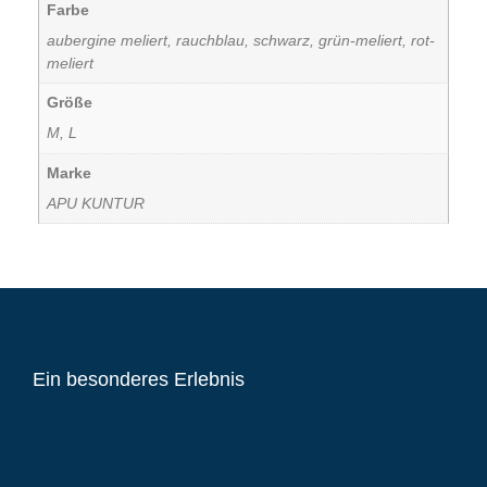
Farbe
aubergine meliert, rauchblau, schwarz, grün-meliert, rot-
meliert
Größe
M, L
Marke
APU KUNTUR
Ein besonderes Erlebnis