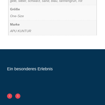
gelb, silber, schwarz, sand, blau, tannengrün, rot
Größe
One-Size
Marke
APU KUNTUR
Ein besonderes Erlebnis