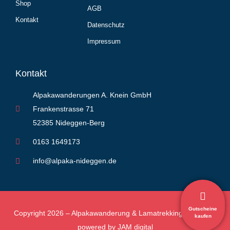
Shop
AGB
Kontakt
Datenschutz
Impressum
Kontakt
Alpakawanderungen A. Knein GmbH
Frankenstrasse 71
52385 Nideggen-Berg
0163 1649173
info@alpaka-nideggen.de
Gutscheine
Copyright 2026 – Alpakawanderung & Lamatrekking Nideggen
kaufen
powered by
JAM digital