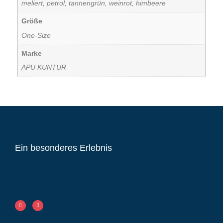
meliert, petrol, tannengrün, weinrot, himbeere
Größe
One-Size
Marke
APU KUNTUR
Ein besonderes Erlebnis